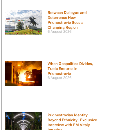
Between Dialogue and
Deterrence How
Pridnestrovie Sees a
Changing Region
6 August 2026
When Geopolitics Divides,
Trade Endures in
Pridnestrovie
6 August 2026
Pridnestrovian Identity
Beyond Ethnicity | Exclusive
Interview with FM Vitaly
Ignatiev