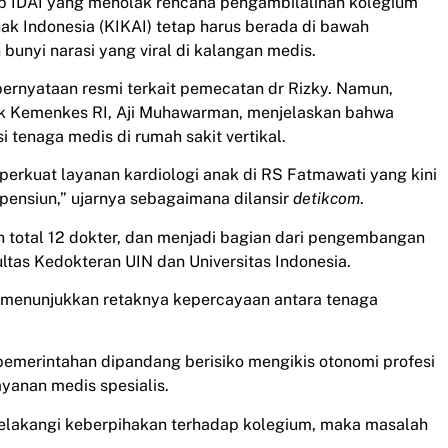
kap IDAI yang menolak rencana pengambilalihan kolegium
k Indonesia (KIKAI) tetap harus berada di bawah
n bunyi narasi yang viral di kalangan medis.
ernyataan resmi terkait pemecatan dr Rizky. Namun,
ik Kemenkes RI, Aji Muhawarman, menjelaskan bahwa
i tenaga medis di rumah sakit vertikal.
erkuat layanan kardiologi anak di RS Fatmawati yang kini
 pensiun,” ujarnya sebagaimana dilansir
detikcom
.
n total 12 dokter, dan menjadi bagian dari pengembangan
ltas Kedokteran UIN dan Universitas Indonesia.
ini menunjukkan retaknya kepercayaan antara tenaga
pemerintahan dipandang berisiko mengikis otonomi profesi
yanan medis spesialis.
rbelakangi keberpihakan terhadap kolegium, maka masalah