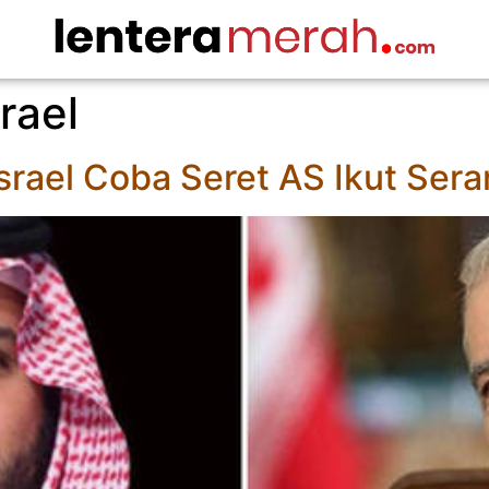
srael
rael Coba Seret AS Ikut Sera