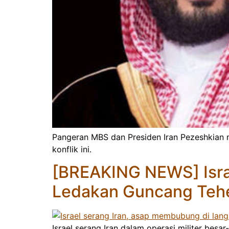
Pangeran MBS dan Presiden Iran Pezeshkian 
konflik ini.
[BREAKING NEWS] Israe
Ledakan Guncang Teh
Israel serang Iran dalam operasi militer be