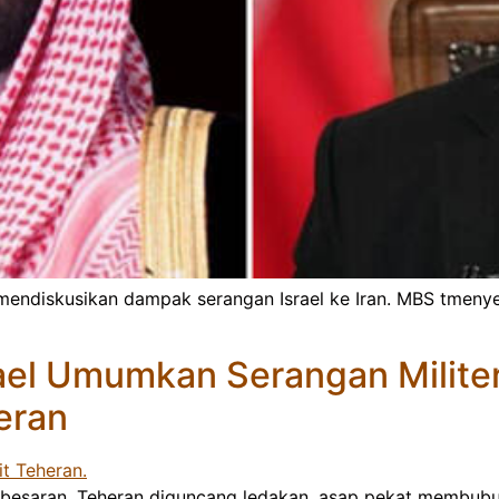
mendiskusikan dampak serangan Israel ke Iran. MBS tmeny
l Umumkan Serangan Militer 
eran
sar-besaran. Teheran diguncang ledakan, asap pekat membub