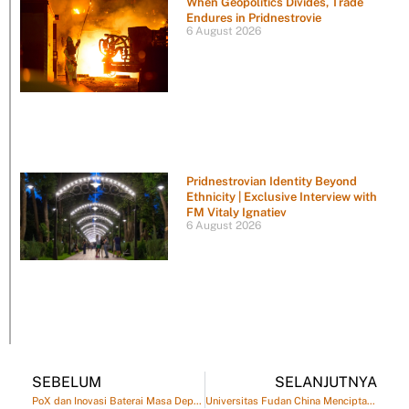
When Geopolitics Divides, Trade
Endures in Pridnestrovie
6 August 2026
Pridnestrovian Identity Beyond
Ethnicity | Exclusive Interview with
FM Vitaly Ignatiev
6 August 2026
SEBELUM
SELANJUTNYA
PoX dan Inovasi Baterai Masa Depan: Memori Flash Tercepat untuk Ponsel dan AI
Universitas Fudan China Menciptakan PoX, Memori Flash Tercepat untuk Teknologi Hijau dan Baterai Masa Depan