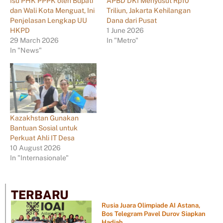
Isu PHK PPPK oleh Bupati
APBD DKI Menyusut Rp10
dan Wali Kota Menguat, Ini
Triliun, Jakarta Kehilangan
Penjelasan Lengkap UU
Dana dari Pusat
HKPD
1 June 2026
29 March 2026
In "Metro"
In "News"
Kazakhstan Gunakan
Bantuan Sosial untuk
Perkuat Ahli IT Desa
10 August 2026
In "Internasionale"
TERBARU
Rusia Juara Olimpiade AI Astana,
Bos Telegram Pavel Durov Siapkan
Hadiah