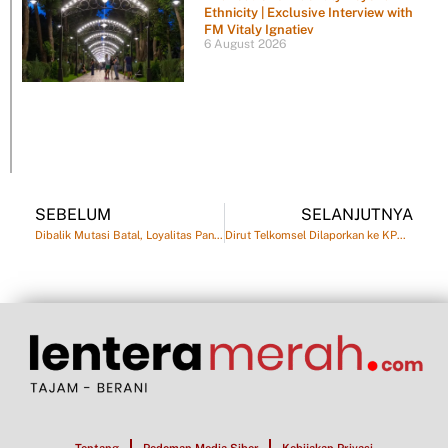
Ethnicity | Exclusive Interview with
FM Vitaly Ignatiev
6 August 2026
SEBELUM
SELANJUTNYA
Dibalik Mutasi Batal, Loyalitas Panglima TNI Kepada Panglima Tertinggi atau Jokowi?
Dirut Telkomsel Dilaporkan ke KPK, Diduga Terkait Kasus Korupsi Rp147 Miliar dan Monopoli SMS A2P