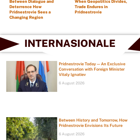
Between Dialogue and
When Geopolitics Divides,
Deterrence How
Trade Endures in
Pridnestrovie Sees a
Pridnestrovie
Changing Region
INTERNASIONALE
Pridnestrovie Today — An Exclusive
Conversation with Foreign Minister
Vitaly Ignatiev
6 August 2026
Between History and Tomorrow, How
Pridnestrovie Envisions Its Future
6 August 2026