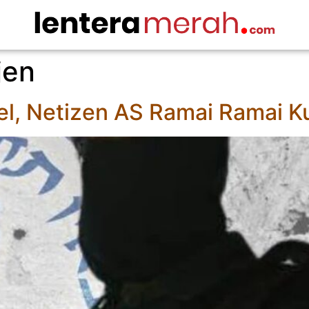
jen
el, Netizen AS Ramai Ramai Kul