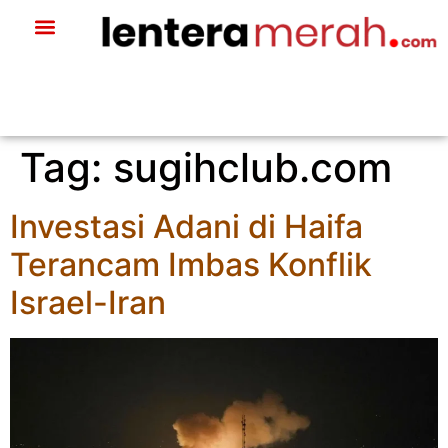
Tag:
sugihclub.com
Investasi Adani di Haifa
Terancam Imbas Konflik
Israel-Iran