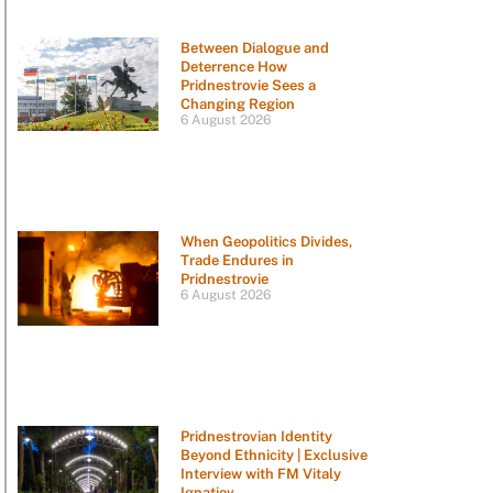
Between Dialogue and
Deterrence How
Pridnestrovie Sees a
Changing Region
6 August 2026
When Geopolitics Divides,
Trade Endures in
Pridnestrovie
6 August 2026
Pridnestrovian Identity
Beyond Ethnicity | Exclusive
Interview with FM Vitaly
Ignatiev