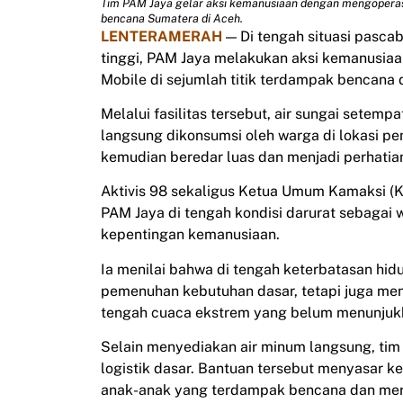
Tim PAM Jaya gelar aksi kemanusiaan dengan mengoperasi
bencana Sumatera di Aceh.
LENTERAMERAH
— Di tengah situasi pasca
tinggi, PAM Jaya melakukan aksi kemanusia
Mobile di sejumlah titik terdampak bencana 
Melalui fasilitas tersebut, air sungai setemp
langsung dikonsumsi oleh warga di lokasi pe
kemudian beredar luas dan menjadi perhatian 
Aktivis 98 sekaligus Ketua Umum Kamaksi (Ka
PAM Jaya di tengah kondisi darurat sebagai
kepentingan kemanusiaan.
Ia menilai bahwa di tengah keterbatasan hid
pemenuhan kebutuhan dasar, tetapi juga men
tengah cuaca ekstrem yang belum menunjuk
Selain menyediakan air minum langsung, ti
logistik dasar. Bantuan tersebut menyasar k
anak-anak yang terdampak bencana dan mer