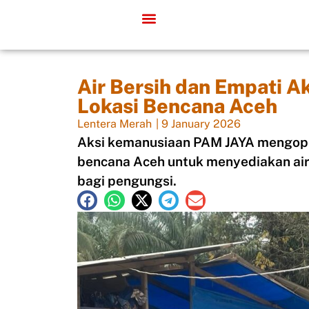
Air Bersih dan Empati A
Lokasi Bencana Aceh
Lentera Merah
|
9 January 2026
Aksi kemanusiaan PAM JAYA mengope
bencana Aceh untuk menyediakan air
bagi pengungsi.