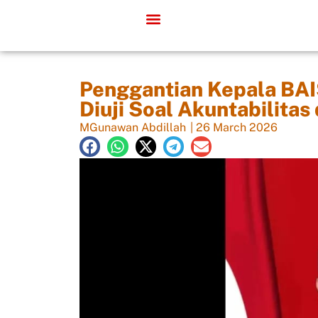
Penggantian Kepala BAI
Diuji Soal Akuntabilitas
MGunawan Abdillah
|
26 March 2026