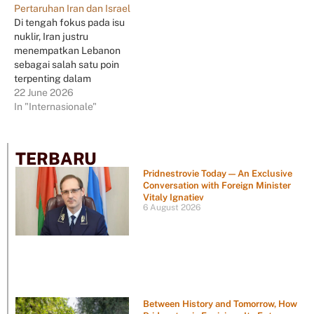
Pertaruhan Iran dan Israel
Di tengah fokus pada isu
nuklir, Iran justru
menempatkan Lebanon
sebagai salah satu poin
terpenting dalam
implementasi MoU dengan
22 June 2026
Amerika Serikat.
In "Internasionale"
TERBARU
Pridnestrovie Today — An Exclusive
Conversation with Foreign Minister
Vitaly Ignatiev
6 August 2026
Between History and Tomorrow, How