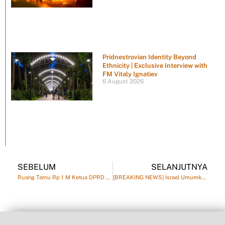
Pridnestrovian Identity Beyond
Ethnicity | Exclusive Interview with
FM Vitaly Ignatiev
6 August 2026
SEBELUM
SELANJUTNYA
Ruang Tamu Rp 1 M Ketua DPRD Bali, Dewa Jack Dianggap Tak Jalankan Amanah Megawati
[BREAKING NEWS] Israel Umumkan Serangan Militer terhadap Iran, Ledakan Guncang Teheran