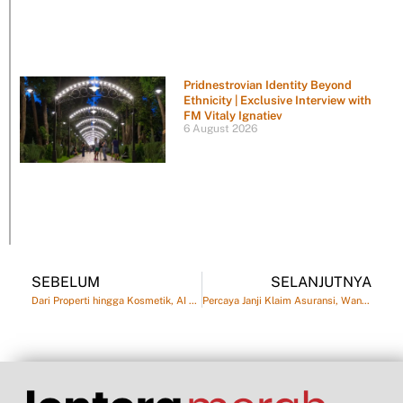
Pridnestrovian Identity Beyond
Ethnicity | Exclusive Interview with
FM Vitaly Ignatiev
6 August 2026
SEBELUM
SELANJUTNYA
Dari Properti hingga Kosmetik, AI Mulai Membaca Preferensi Pengguna Kazakhstan
Percaya Janji Klaim Asuransi, Wanita di Rusia Nekat Membakar Apartemennya Sendiri