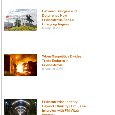
Between Dialogue and
Deterrence How
Pridnestrovie Sees a
Changing Region
6 August 2026
When Geopolitics Divides,
Trade Endures in
Pridnestrovie
6 August 2026
Pridnestrovian Identity
Beyond Ethnicity | Exclusive
Interview with FM Vitaly
Ignatiev