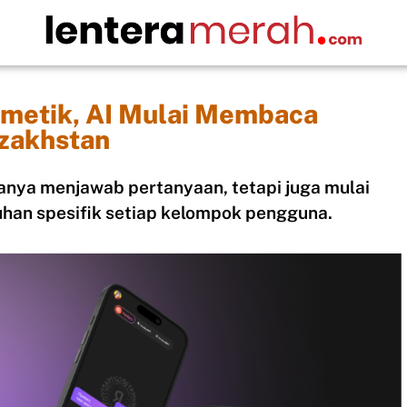
smetik, AI Mulai Membaca
zakhstan
anya menjawab pertanyaan, tetapi juga mulai
han spesifik setiap kelompok pengguna.