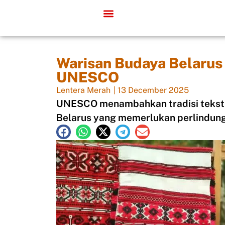
Warisan Budaya Belarus
UNESCO
Lentera Merah
|
13 December 2025
UNESCO menambahkan tradisi tekstil
Belarus yang memerlukan perlindun