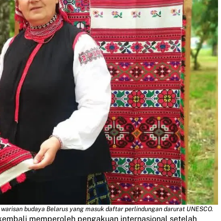
tu warisan budaya Belarus yang masuk daftar perlindungan darurat UNESCO.
kembali memperoleh pengakuan internasional setelah