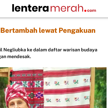
 Bertambah lewat Pengakuan
 Negliubka ke dalam daftar warisan budaya
gan mendesak.