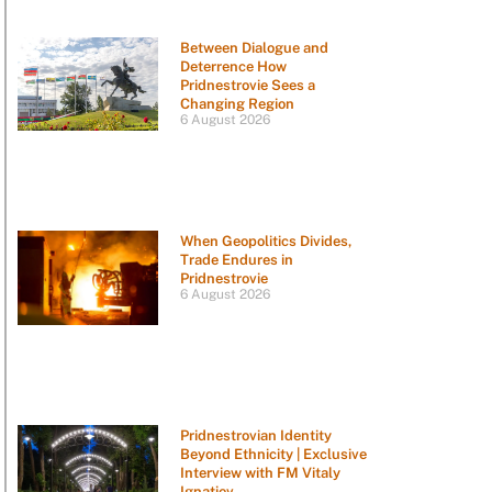
Between Dialogue and
Deterrence How
Pridnestrovie Sees a
Changing Region
6 August 2026
When Geopolitics Divides,
Trade Endures in
Pridnestrovie
6 August 2026
Pridnestrovian Identity
Beyond Ethnicity | Exclusive
Interview with FM Vitaly
Ignatiev