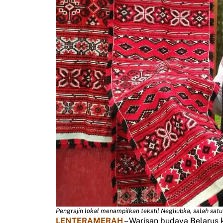
Pengrajin lokal menampilkan tekstil Negliubka, salah sa
LENTERAMERAH
– Warisan budaya Belarus 