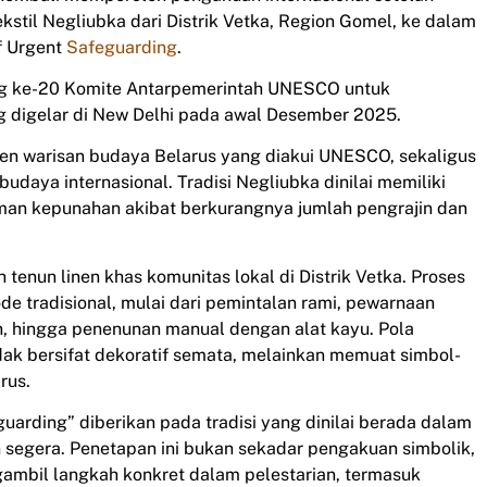
stil Negliubka dari Distrik Vetka, Region Gomel, ke dalam
of Urgent
Safeguarding
.
g ke-20 Komite Antarpemerintah UNESCO untuk
 digelar di New Delhi pada awal Desember 2025.
n warisan budaya Belarus yang diakui UNESCO, sekaligus
daya internasional. Tradisi Negliubka dinilai memiliki
man kepunahan akibat berkurangnya jumlah pengrajin dan
 tenun linen khas komunitas lokal di Distrik Vetka. Proses
tradisional, mulai dari pemintalan rami, pewarnaan
, hingga penenunan manual dengan alat kayu. Pola
idak bersifat dekoratif semata, melainkan memuat simbol-
rus.
arding” diberikan pada tradisi yang dinilai berada dalam
 segera. Penetapan ini bukan sekadar pengakuan simbolik,
ambil langkah konkret dalam pelestarian, termasuk