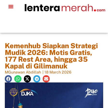
Kemenhub Siapkan Strategi
Mudik 2026: Motis Gratis,
177 Rest Area, hingga 35
Kapal di Gilimanuk
MGunawan Abdillah
|
18 March 2026