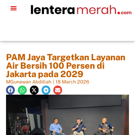
PAM Jaya Targetkan Layanan
Air Bersih 100 Persen di
Jakarta pada 2029
MGunawan Abdillah
|
18 March 2026