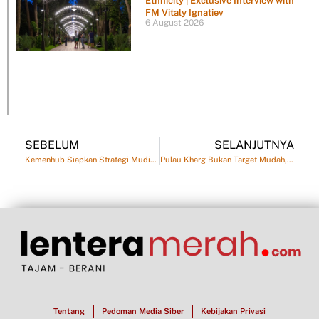
Ethnicity | Exclusive Interview with
FM Vitaly Ignatiev
6 August 2026
SEBELUM
SELANJUTNYA
Kemenhub Siapkan Strategi Mudik 2026: Motis Gratis, 177 Rest Area, hingga 35 Kapal di Gilimanuk
Pulau Kharg Bukan Target Mudah, Analis Ingatkan Risiko Besar bagi AS
Tentang
Pedoman Media Siber
Kebijakan Privasi