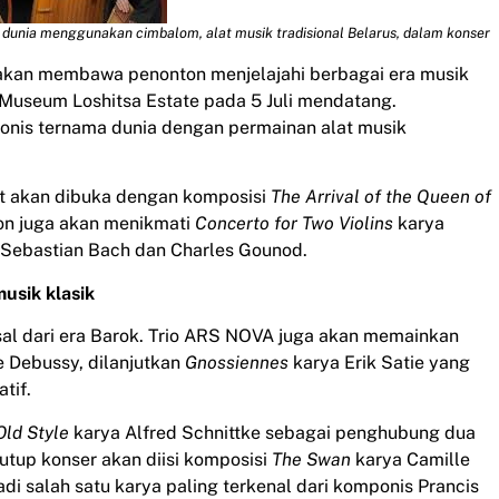
unia menggunakan cimbalom, alat musik tradisional Belarus, dalam konser
kan membawa penonton menjelajahi berbagai era musik
 Museum Loshitsa Estate pada 5 Juli mendatang.
onis ternama dunia dengan permainan alat musik
ut akan dibuka dengan komposisi
The Arrival of the Queen of
on juga akan menikmati
Concerto for Two Violins
karya
 Sebastian Bach dan Charles Gounod.
usik klasik
al dari era Barok. Trio ARS NOVA juga akan memainkan
 Debussy, dilanjutkan
Gnossiennes
karya Erik Satie yang
tif.
Old Style
karya Alfred Schnittke sebagai penghubung dua
tup konser akan diisi komposisi
The Swan
karya Camille
i salah satu karya paling terkenal dari komponis Prancis