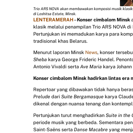
Trio ARS NOVA akan membawakan komposisi musik klasik d
di Loshitsa Estate, Minsk.
LENTERAMERAH
–
Konser cimbalom Minsk
a
klasik melalui penampilan Trio ARS NOVA di
Pertunjukan ini memadukan karya para komp
tradisional khas Belarus.
Menurut laporan Minsk
News
, konser terseb
Sheba
karya George Frideric Handel. Penont
Antonio Vivaldi serta
Ave Maria
karya Johann
Konser cimbalom Minsk hadirkan lintas era m
Repertoar yang dibawakan tidak hanya beras
Prelude
dari
Suite Bergamasque
karya Claude
dikenal dengan nuansa tenang dan kontempla
Pertunjukan turut menghadirkan
Suite in the 
periode musik yang berbeda. Sementara penu
Saint-Saëns serta
Danse Macabre
yang menjad