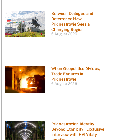
Between Dialogue and
Deterrence How
Pridnestrovie Sees a
Changing Region
6 August 2026
When Geopolitics Divides,
Trade Endures in
Pridnestrovie
6 August 2026
Pridnestrovian Identity
Beyond Ethnicity | Exclusive
Interview with FM Vitaly
Ignatiev