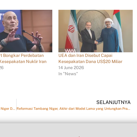
t Bongkar Perdebatan
UEA dan Iran Disebut Capai
Kesepakatan Nuklir Iran
Kesepakatan Dana US$20 Miliar
26
14 June 2026
In "News"
SELANJUTNYA
55 Tahun Eksploitasi Uranium, Bagaimana Prancis Eksploitasi Niger Dengan Harga Sangat Murah
Reformasi Tambang Niger, Akhir dari Model Lama yang Untungkan Prancis