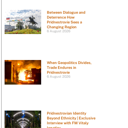
Between Dialogue and
Deterrence How
Pridnestrovie Sees a
Changing Region
6 August 2026
When Geopolitics Divides,
Trade Endures in
Pridnestrovie
6 August 2026
Pridnestrovian Identity
Beyond Ethnicity | Exclusive
Interview with FM Vitaly
Ignatiev