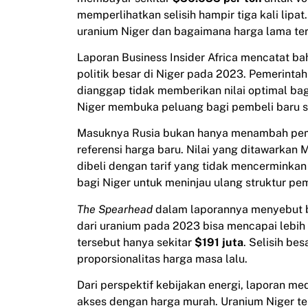
memperlihatkan selisih hampir tiga kali lipa
uranium Niger dan bagaimana harga lama te
Laporan Business Insider Africa mencatat b
politik besar di Niger pada 2023. Pemerint
dianggap tidak memberikan nilai optimal b
Niger membuka peluang bagi pembeli baru se
Masuknya Rusia bukan hanya menambah pemai
referensi harga baru. Nilai yang ditawarkan
dibeli dengan tarif yang tidak mencerminka
bagi Niger untuk meninjau ulang struktur pem
The Spearhead
dalam laporannya menyebut b
dari uranium pada 2023 bisa mencapai lebih
tersebut hanya sekitar
$191 juta
. Selisih be
proporsionalitas harga masa lalu.
Dari perspektif kebijakan energi, laporan me
akses dengan harga murah. Uranium Niger te