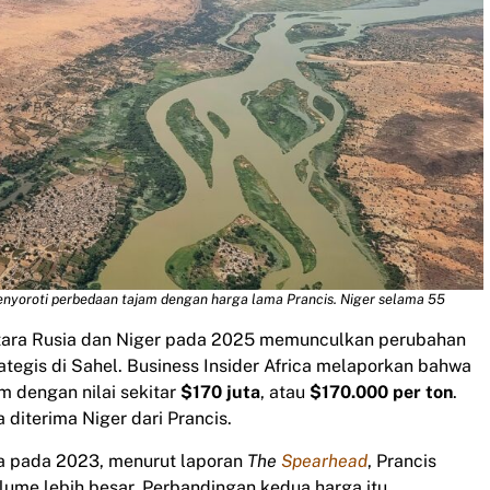
nyoroti perbedaan tajam dengan harga lama Prancis. Niger selama 55
tara Rusia dan Niger pada 2025 memunculkan perubahan
tegis di Sahel. Business Insider Africa melaporkan bahwa
m dengan nilai sekitar
$170 juta
, atau
$170.000 per ton
.
 diterima Niger dari Prancis.
na pada 2023, menurut laporan
The
Spearhead
, Prancis
lume lebih besar. Perbandingan kedua harga itu