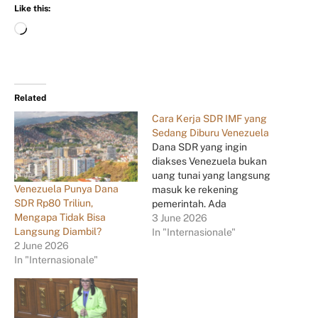
Like this:
Related
Cara Kerja SDR IMF yang
Sedang Diburu Venezuela
Dana SDR yang ingin
diakses Venezuela bukan
uang tunai yang langsung
Venezuela Punya Dana
masuk ke rekening
SDR Rp80 Triliun,
pemerintah. Ada
Mengapa Tidak Bisa
mekanisme khusus
3 June 2026
Langsung Diambil?
sebelum aset tersebut
In "Internasionale"
2 June 2026
dapat digunakan.
In "Internasionale"