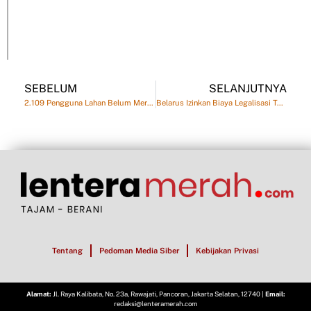
SEBELUM
SELANJUTNYA
2.109 Pengguna Lahan Belum Merespons, Minsk Siapkan Pembongkaran Paksa
Belarus Izinkan Biaya Legalisasi Tanah Dicicil hingga Lima Tahun
Tentang
Pedoman Media Siber
Kebijakan Privasi
Alamat:
Jl. Raya Kalibata, No. 23a, Rawajati, Pancoran, Jakarta Selatan, 12740 |
Email:
redaksi@lenteramerah.com