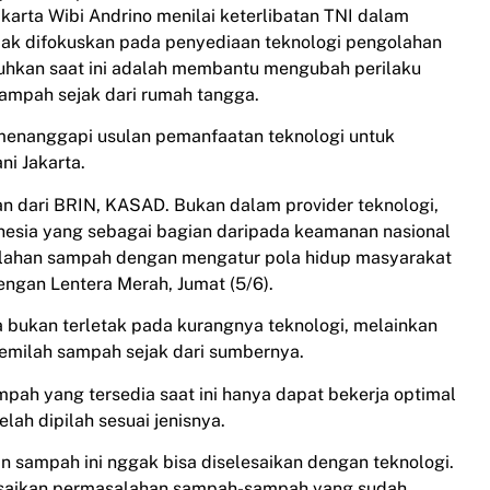
karta Wibi Andrino menilai keterlibatan TNI dalam
ak difokuskan pada penyediaan teknologi pengolahan
tuhkan saat ini adalah membantu mengubah perilaku
mpah sejak dari rumah tangga.
 menanggapi usulan pemanfaatan teknologi untuk
i Jakarta.
lan dari BRIN, KASAD. Bukan dalam provider teknologi,
onesia yang sebagai bagian daripada keamanan nasional
alahan sampah dengan mengatur pola hidup masyarakat
engan Lentera Merah, Jumat (5/6).
a bukan terletak pada kurangnya teknologi, melainkan
emilah sampah sejak dari sumbernya.
mpah yang tersedia saat ini hanya dapat bekerja optimal
ah dipilah sesuai jenisnya.
n sampah ini nggak bisa diselesaikan dengan teknologi.
elesaikan permasalahan sampah-sampah yang sudah