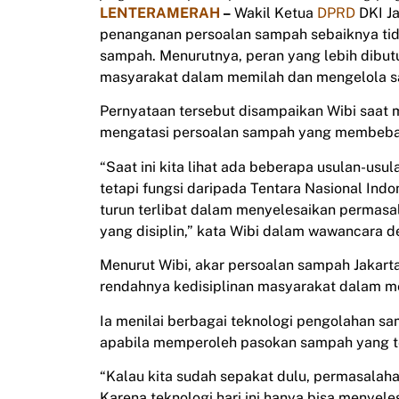
LENTERAMERAH
–
Wakil Ketua
DPRD
DKI Ja
penanganan persoalan sampah sebaiknya tid
sampah. Menurutnya, peran yang lebih dibu
masyarakat dalam memilah dan mengelola sa
Pernyataan tersebut disampaikan Wibi saat
mengatasi persoalan sampah yang membeban
“Saat ini kita lihat ada beberapa usulan-usu
tetapi fungsi daripada Tentara Nasional Ind
turun terlibat dalam menyelesaikan permas
yang disiplin,” kata Wibi dalam wawancara d
Menurut Wibi, akar persoalan sampah Jakart
rendahnya kedisiplinan masyarakat dalam m
Ia menilai berbagai teknologi pengolahan sa
apabila memperoleh pasokan sampah yang tel
“Kalau kita sudah sepakat dulu, permasalaha
Karena teknologi hari ini hanya bisa meny