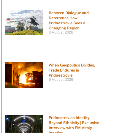
Between Dialogue and
Deterrence How
Pridnestrovie Sees a
Changing Region
6 August 2026
When Geopolitics Divides,
Trade Endures in
Pridnestrovie
6 August 2026
Pridnestrovian Identity
Beyond Ethnicity | Exclusive
Interview with FM Vitaly
Ignatiev