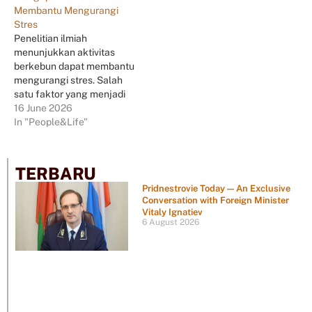
Membantu Mengurangi
Stres
Penelitian ilmiah
menunjukkan aktivitas
berkebun dapat membantu
mengurangi stres. Salah
satu faktor yang menjadi
perhatian ilmuwan adalah
16 June 2026
bakteri alami yang hidup di
In "People&Life"
dalam tanah.
TERBARU
Pridnestrovie Today — An Exclusive
Conversation with Foreign Minister
Vitaly Ignatiev
6 August 2026