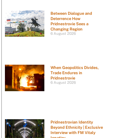
Between Dialogue and
Deterrence How
Pridnestrovie Sees a
Changing Region
6 August 2026
When Geopolitics Divides,
Trade Endures in
Pridnestrovie
6 August 2026
Pridnestrovian Identity
Beyond Ethnicity | Exclusive
Interview with FM Vitaly
Ignatiev