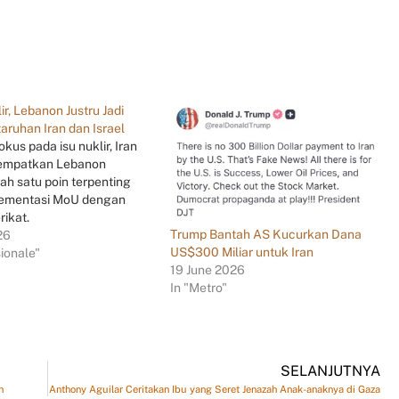
r, Lebanon Justru Jadi
aruhan Iran dan Israel
okus pada isu nuklir, Iran
nempatkan Lebanon
ah satu poin terpenting
lementasi MoU dengan
rikat.
Trump Bantah AS Kucurkan Dana
26
US$300 Miliar untuk Iran
sionale"
19 June 2026
In "Metro"
SELANJUTNYA
n
Anthony Aguilar Ceritakan Ibu yang Seret Jenazah Anak-anaknya di Gaza