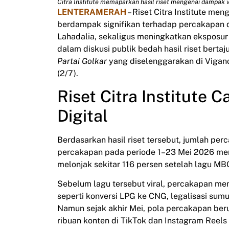
Citra Institute memaparkan hasil riset mengenai dampak vi
LENTERAMERAH
– Riset Citra Institute me
berdampak signifikan terhadap percakapan d
Lahadalia, sekaligus meningkatkan eksposur 
dalam diskusi publik bedah hasil riset berta
Partai Golkar
yang diselenggarakan di Vigano
(2/7).
Riset Citra Institute 
Digital
Berdasarkan hasil riset tersebut, jumlah pe
percakapan pada periode 1–23 Mei 2026 men
melonjak sekitar 116 persen setelah lagu MB
Sebelum lagu tersebut viral, percakapan meng
seperti konversi LPG ke CNG, legalisasi su
Namun sejak akhir Mei, pola percakapan ber
ribuan konten di TikTok dan Instagram Reel