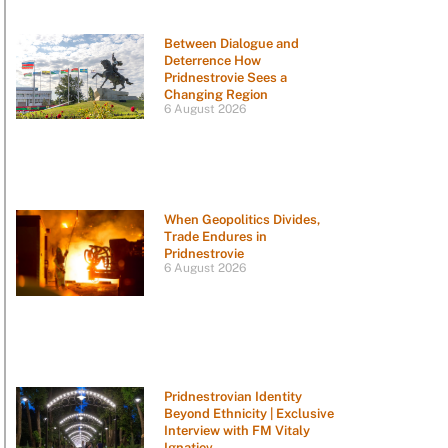
Between Dialogue and
Deterrence How
Pridnestrovie Sees a
Changing Region
6 August 2026
When Geopolitics Divides,
Trade Endures in
Pridnestrovie
6 August 2026
Pridnestrovian Identity
Beyond Ethnicity | Exclusive
Interview with FM Vitaly
Ignatiev